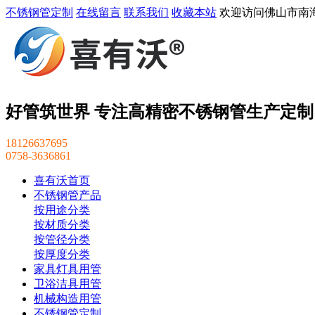
不锈钢管定制
在线留言
联系我们
收藏本站
欢迎访问佛山市南
好管筑世界 专注高精密不锈钢管生产定制
18126637695
0758-3636861
喜有沃首页
不锈钢管产品
按用途分类
按材质分类
按管径分类
按厚度分类
家具灯具用管
卫浴洁具用管
机械构造用管
不锈钢管定制