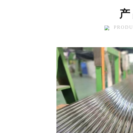
产
PRODU