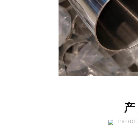
产
PRODU