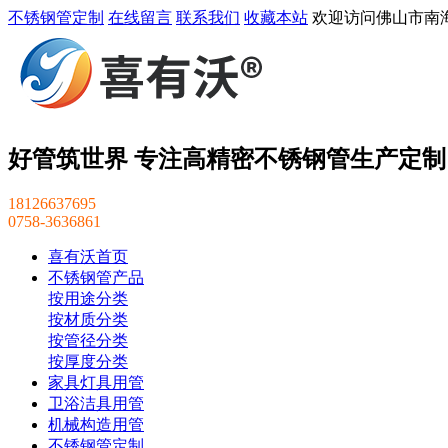
不锈钢管定制
在线留言
联系我们
收藏本站
欢迎访问佛山市南
好管筑世界 专注高精密不锈钢管生产定制
18126637695
0758-3636861
喜有沃首页
不锈钢管产品
按用途分类
按材质分类
按管径分类
按厚度分类
家具灯具用管
卫浴洁具用管
机械构造用管
不锈钢管定制